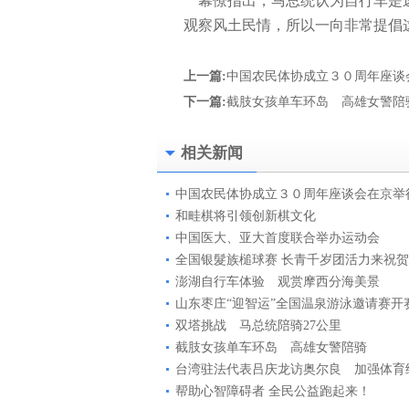
幕僚指出，马总统认为自行车是速
观察风土民情，所以一向非常提倡
上一篇:
中国农民体协成立３０周年座谈
下一篇:
截肢女孩单车环岛 高雄女警陪
相关新闻
中国农民体协成立３０周年座谈会在京举
和畦棋将引领创新棋文化
中国医大、亚大首度联合举办运动会
全国银髮族槌球赛 长青千岁团活力来祝贺
澎湖自行车体验 观赏摩西分海美景
山东枣庄“迎智运”全国温泉游泳邀请赛开
双塔挑战 马总统陪骑27公里
截肢女孩单车环岛 高雄女警陪骑
台湾驻法代表吕庆龙访奥尔良 加强体育
帮助心智障碍者 全民公益跑起来！