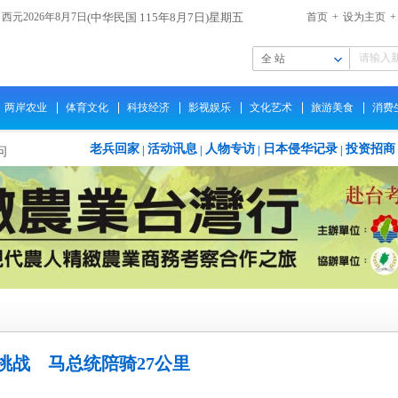
西元2026年8月7日
(中华民国 115年8月7日)星期五
首页
+
设为主页
+
全 站
两岸农业
体育文化
科技经济
影视娱乐
文化艺术
旅游美食
消费
老兵回家
活动讯息
人物专访
日本侵华记录
投资招商
|
|
|
|
问
1/
花
会
未
挑战 马总统陪骑27公里
建