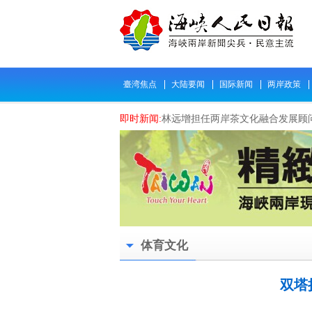
臺湾焦点
大陆要闻
国际新闻
两岸政策
即时新闻:
林远增担任两岸茶文化融合发展顾
即时新闻:
郭文贵成诈骗首脑在美国被补 台
即时新闻:
2023百工百页民间「国是论坛」于0
即时新闻:
翰墨香海峡 文脉融川台 纪念“九
即时新闻:
【台湾人民觉醒运动】全岛遍地开
即时新闻:
台湾人民觉醒 抗议裴洛西访台
即时新闻:
涉台文物颜慥墓保护检察公益诉讼
体育文化
即时新闻:
致公党中央“感悟特色文化，促进心
即时新闻:
携手两岸电商平台、共创青年合作
双塔
即时新闻:
衢州市廿八都省级对台交流基地创