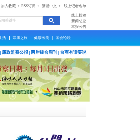
加入收藏
+
RSS订阅
+
繁體中文
+
线上记者名单
线上投稿
新闻总览
本报公告
生活
宗庙之旅
健康医美
国会论坛
廉政监察公报
两岸经合周刊
台商有话要说
|
|
|