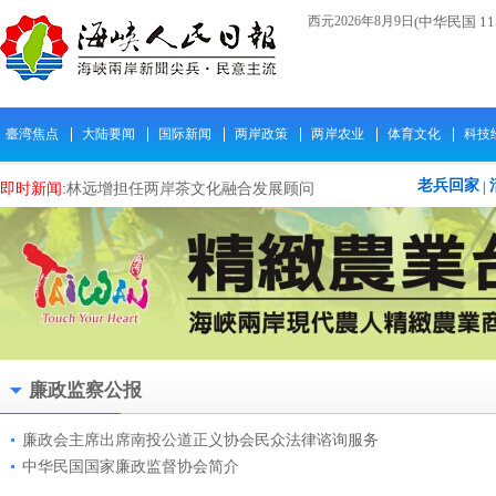
西元2026年8月9日
(中华民国 1
臺湾焦点
大陆要闻
国际新闻
两岸政策
两岸农业
体育文化
科技
老兵回家
|
即时新闻:
林远增担任两岸茶文化融合发展顾问
即时新闻:
郭文贵成诈骗首脑在美国被补 台
即时新闻:
2023百工百页民间「国是论坛」于01/
即时新闻:
翰墨香海峡 文脉融川台 纪念“九
即时新闻:
【台湾人民觉醒运动】全岛遍地开花
即时新闻:
台湾人民觉醒 抗议裴洛西访台
即时新闻:
涉台文物颜慥墓保护检察公益诉讼会
廉政监察公报
即时新闻:
致公党中央“感悟特色文化，促进心
即时新闻:
携手两岸电商平台、共创青年合作未
廉政会主席出席南投公道正义协会民众法律谘询服务
中华民国国家廉政监督协会简介
即时新闻:
衢州市廿八都省级对台交流基地创建