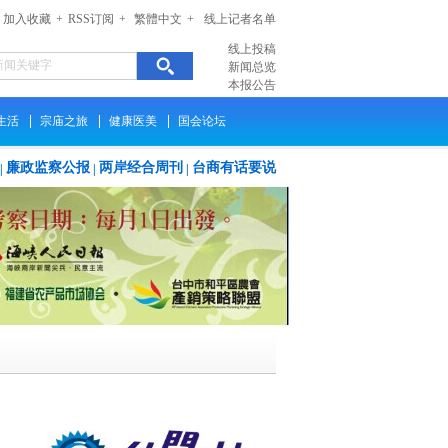
加入收藏
+
RSS订阅
+
繁體中文
+
线上记者名单
线上投稿
新闻总览
本报公告
生活
宗庙之旅
健康医美
国会论坛
廉政监察公报
两岸经合周刊
台商有话要说
|
|
|