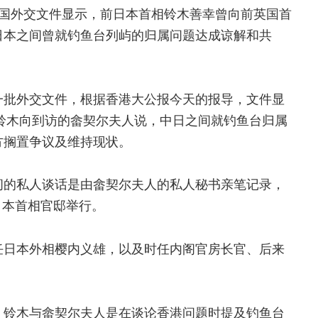
英国外交文件显示，前日本首相铃木善幸曾向前英国首
日本之间曾就钓鱼台列屿的归属问题达成谅解和共
一批外交文件，根据香港大公报今天的报导，文件显
，铃木向到访的畲契尔夫人说，中日之间就钓鱼台归属
方搁置争议及维持现状。
间的私人谈话是由畲契尔夫人的私人秘书亲笔记录，
在日本首相官邸举行。
任日本外相樱内义雄，以及时任内阁官房长官、后来
，铃木与畲契尔夫人是在谈论香港问题时提及钓鱼台