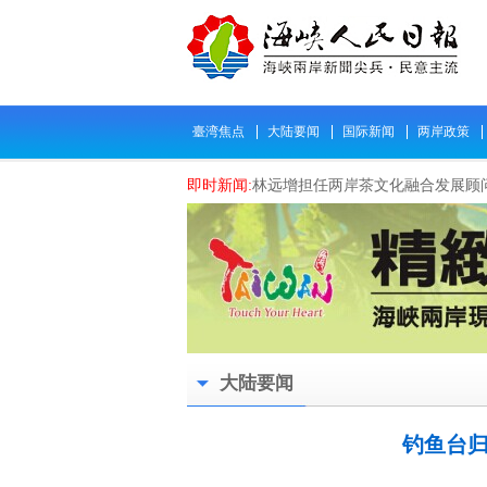
臺湾焦点
大陆要闻
国际新闻
两岸政策
即时新闻:
林远增担任两岸茶文化融合发展顾
即时新闻:
郭文贵成诈骗首脑在美国被补 台
即时新闻:
2023百工百页民间「国是论坛」于0
即时新闻:
翰墨香海峡 文脉融川台 纪念“九
即时新闻:
【台湾人民觉醒运动】全岛遍地开
即时新闻:
台湾人民觉醒 抗议裴洛西访台
即时新闻:
涉台文物颜慥墓保护检察公益诉讼
大陆要闻
即时新闻:
致公党中央“感悟特色文化，促进心
即时新闻:
携手两岸电商平台、共创青年合作
钓鱼台归
即时新闻:
衢州市廿八都省级对台交流基地创