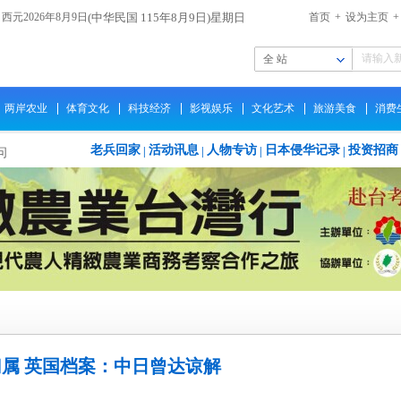
西元2026年8月9日
(中华民国 115年8月9日)星期日
首页
+
设为主页
+
全 站
两岸农业
体育文化
科技经济
影视娱乐
文化艺术
旅游美食
消费
老兵回家
活动讯息
人物专访
日本侵华记录
投资招商
|
|
|
|
问
1/
花
会
未
属 英国档案：中日曾达谅解
建